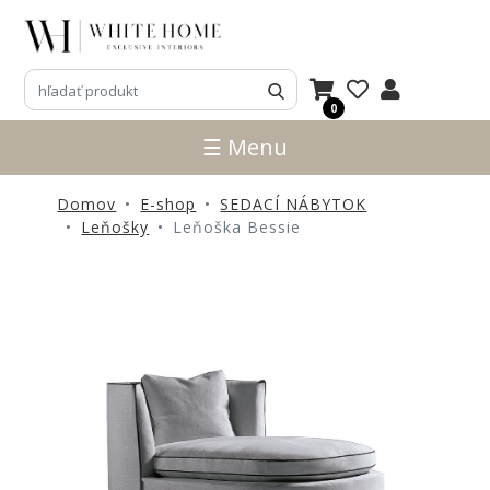
3D
NÁVRHY
0
ZNAČKY
☰ Menu
NOVINKY
Domov
E-shop
SEDACÍ NÁBYTOK
PRODUKTY
Leňošky
Leňoška Bessie
V
ZĽAVE
E-
SHOP
SEDACÍ
NÁBYTOK
STOLY
SKRINKY