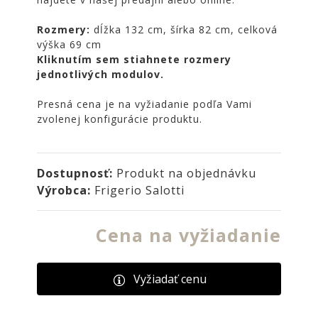
NOIRE
Rozmery:
dĺžka 132 cm, šírka 82 cm, celková
Obklady
výška 69 cm
a
Kliknutím sem stiahnete rozmery
dlažby
jednotlivých modulov.
ATLAS
CONCORDE
Presná cena je na vyžiadanie podľa Vami
KATALÓGY
zvolenej konfigurácie produktu.
VZORKOVNÍK
KONTAKT
Dostupnosť:
Produkt na objednávku
Výrobca:
Frigerio Salotti
Cena na vyžiadanie
Vyžiadať cenu