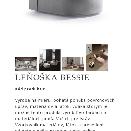
|
KOMODY
|
KNIŽNICE
POSTELE
|
MATRACE
SVIETIDLÁ
KOBERCE
ZRKADLÁ
LEŇOŠKA BESSIE
DOPLNKY
Kód produktu:
EXTERIÉROVÝ
NÁBYTOK
Výroba na mieru, bohatá ponuka povrchových
úprav, materiálov a látok, vďaka ktorým je
VÔNE
možné tento produkt vyrobiť vo farbách a
A
materiáloch podľa Vašich predstáv.
SVIEČKY
Vzorkovník materiálov, látok a prevedení
CÔTE
nájdete v našej predajni alebo online.