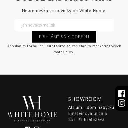
Nepremeškajte novinky na White Home.
PRIHLÁSIŤ SA K ODBERU
Odoslaním formuláru
súhlasíte
so zasielaním marketingových
materiálov.
SHOWROOM
Atrium - dom nábytku
Einsteinova ulica 9
851 01 Bratislava