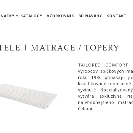
ZNAČKY
KATALÓGY
VZORKOVNÍK
3D NÁVRHY
KONTAKT
TELE | MATRACE / TOPERY
TAILORED COMFORT - 
výrobcov špičkových ma
roku 1986 prinášajú poz
kvalifikované remeselné
vyvinuté špecializovan
vytvára exkluzívne 
najvhodnejšieho matra
čelami.