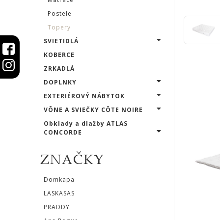
STOLY
Postele
Topery
SKRINKY
SVIETIDLÁ
|
KOBERCE
KOMODY
ZRKADLÁ
DOPLNKY
|
EXTERIÉROVÝ NÁBYTOK
KNIŽNICE
VÔNE A SVIEČKY CÔTE NOIRE
Obklady a dlažby ATLAS
POSTELE
CONCORDE
|
ZNAČKY
MATRACE
Matrace
Domkapa
LASKASAS
Postele
PRADDY