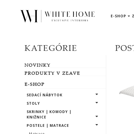
E-SHOP
3D
NÁVRHY
ZNAČKY
KATEGÓRIE
POS
NOVINKY
NOVINKY
PRODUKTY
V
PRODUKTY V ZĽAVE
ZĽAVE
E-SHOP
E-
SHOP
SEDACÍ NÁBYTOK
STOLY
SKRINKY | KOMODY |
SEDACÍ
KNIŽNICE
NÁBYTOK
POSTELE | MATRACE
Matrace