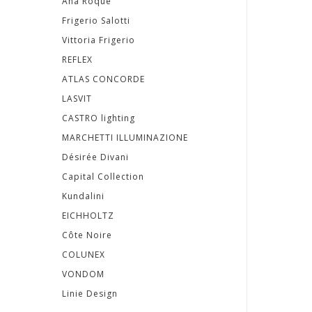
Ana Roque
Topery
Frigerio Salotti
Vittoria Frigerio
SVIETIDLÁ
REFLEX
ATLAS CONCORDE
KOBERCE
LASVIT
CASTRO lighting
ZRKADLÁ
MARCHETTI ILLUMINAZIONE
DOPLNKY
Désirée Divani
Capital Collection
EXTERIÉROVÝ
Kundalini
NÁBYTOK
EICHHOLTZ
Côte Noire
VÔNE
COLUNEX
A
VONDOM
Linie Design
SVIEČKY