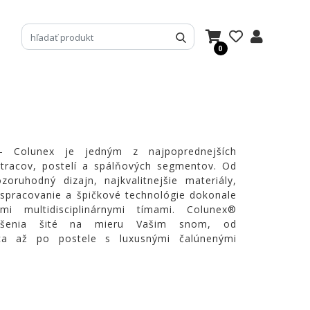
0
Colunex je jedným z najpoprednejších
tracov, postelí a spálňových segmentov. Od
oruhodný dizajn, najkvalitnejšie materiály,
 spracovanie a špičkové technológie dokonale
ými multidisciplinárnymi tímami. Colunex®
riešenia šité na mieru Vašim snom, od
ca až po postele s luxusnými čalúnenými