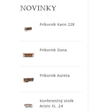
CÔTE
NOVINKY
NOIRE
Príborník Karin 228
Obklady
a
dlažby
Príbornik Duna
ATLAS
CONCORDE
KATALÓGY
Príborník Aurelia
VZORKOVNÍK
KONTAKT
Konferenčný stolík
Aristo XL .24