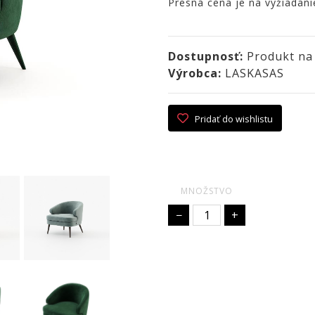
Presná cena je na vyžiadani
Dostupnosť:
Produkt na
Výrobca:
LASKASAS
Pridať do wishlistu
MNOŽSTVO
−
+