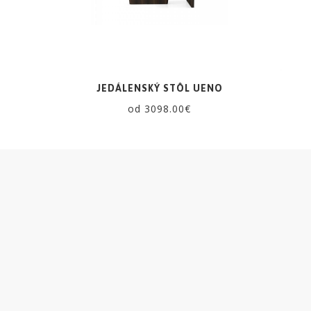
dlažby
ATLAS
CONCORDE
JEDÁLENSKÝ STÔL UENO
KATALÓGY
od 3098.00€
VZORKOVNÍK
KONTAKT