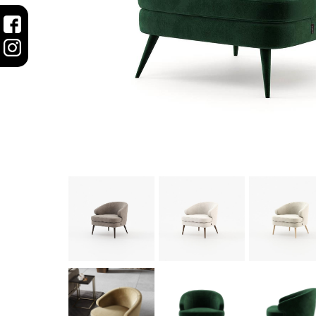
STOLY
SKRINKY
|
KOMODY
|
KNIŽNICE
POSTELE
|
MATRACE
SVIETIDLÁ
KOBERCE