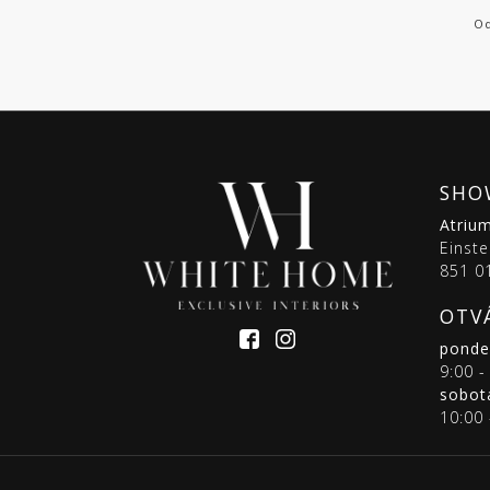
Od
SHO
Atriu
Einste
851 01
OTV
pondel
9:00 -
sobot
10:00 