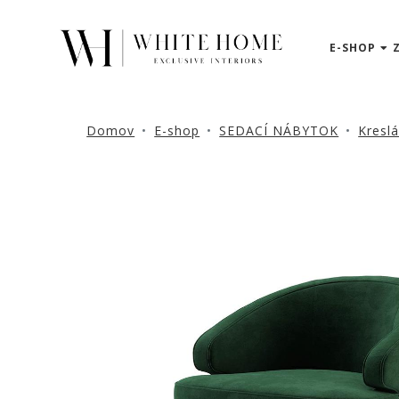
E-SHOP
3D
NÁVRHY
ZNAČKY
Domov
E-shop
SEDACÍ NÁBYTOK
Kresl
NOVINKY
PRODUKTY
V
ZĽAVE
E-
SHOP
SEDACÍ
NÁBYTOK