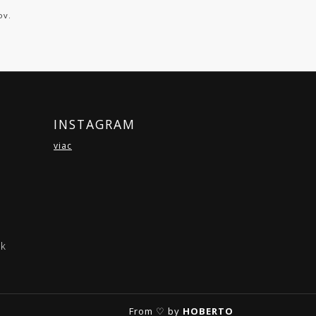
ov.
INSTAGRAM
viac
ok
From ♡ by
HOBERTO