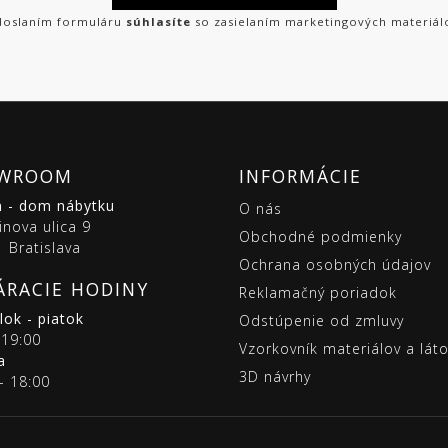
oslaním formuláru
súhlasíte
so zasielaním marketingových materiál
WROOM
INFORMÁCIE
m - dom nábytku
O nás
inova ulica 9
Obchodné podmienky
 Bratislava
Ochrana osobných údajov
ÁRACIE HODINY
Reklamačný poriadok
ok - piatok
Odstúpenie od zmluvy
 19:00
Vzorkovník materiálov a lát
a
3D návrhy
- 18:00