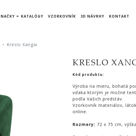
ZNAČKY
KATALÓGY
VZORKOVNÍK
3D NÁVRHY
KONTAKT
á
Kreslo Xangai
KRESLO XAN
Kód produktu:
Výroba na mieru, bohatá po
vďaka ktorým je možné tent
podľa Vašich predstáv.
Vzorkovník materiálov, láto
online.
Rozmery:
72 x 75 cm, výšk