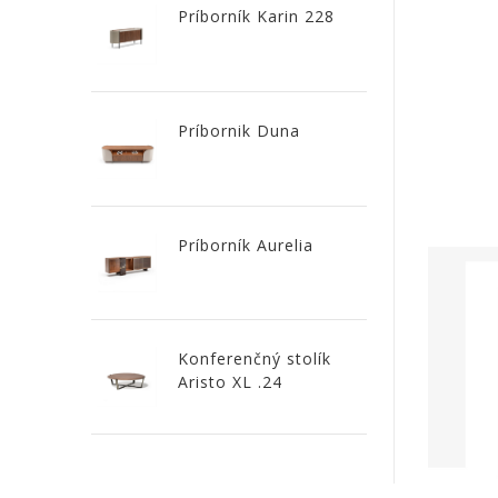
Príborník Karin 228
Linie
Design
Príbornik Duna
NOVINKY
PRODUKTY
V
ZĽAVE
Príborník Aurelia
E-
SHOP
SEDACÍ
Konferenčný stolík
Aristo XL .24
NÁBYTOK
STOLY
SKRINKY