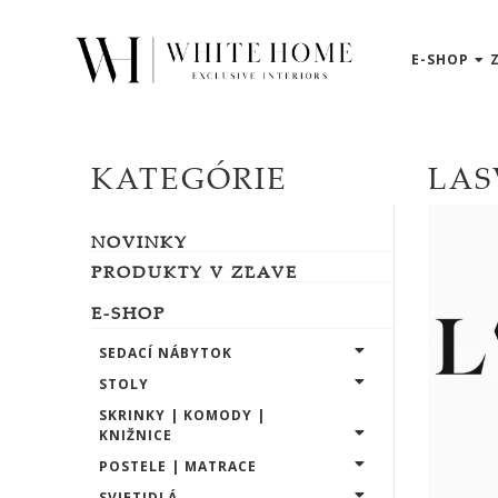
E-SHOP
3D
NÁVRHY
ZNAČKY
KATEGÓRIE
LAS
Domkapa
NOVINKY
LASKASAS
PRODUKTY V ZĽAVE
PRADDY
E-SHOP
SEDACÍ NÁBYTOK
Ana
STOLY
Roque
SKRINKY | KOMODY |
KNIŽNICE
Frigerio
POSTELE | MATRACE
SVIETIDLÁ