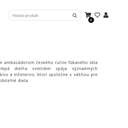
0
m ambasádorom českého ručne fúkaného skla
lepá dielňa svietidiel spája významných
árov a inžinierov, ktorí spoločne s vášňou pre
biteľné diela.