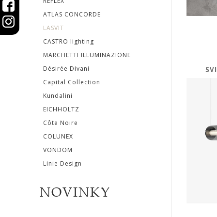
REFLEX
ATLAS CONCORDE
Désirée
LASVIT
Divani
CASTRO lighting
MARCHETTI ILLUMINAZIONE
Capital
Désirée Divani
SV
Collection
Capital Collection
Kundalini
Kundalini
EICHHOLTZ
EICHHOLTZ
Côte Noire
COLUNEX
Côte
VONDOM
Linie Design
Noire
COLUNEX
NOVINKY
VONDOM