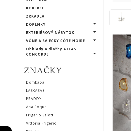
Salotti
KOBERCE
Vittoria
ZRKADLÁ
DOPLNKY
Frigerio
EXTERIÉROVÝ NÁBYTOK
REFLEX
VÔNE A SVIEČKY CÔTE NOIRE
Obklady a dlažby ATLAS
ATLAS
CONCORDE
CONCORDE
ZNAČKY
LASVIT
Domkapa
LASKASAS
CASTRO
PRADDY
lighting
Ana Roque
Frigerio Salotti
MARCHETTI
Vittoria Frigerio
ILLUMINAZIONE