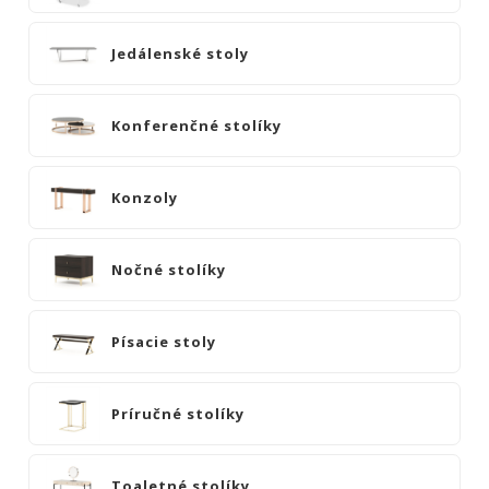
pulty
Barové
Jedálenské stoly
vozíky
Jedálenské
stoly
Konferenčné stolíky
Konferenčné
stolíky
Konzoly
Konzoly
Nočné
Nočné stolíky
stolíky
Písacie
stoly
Písacie stoly
Príručné
stolíky
Príručné stolíky
Toaletné
stolíky
Toaletné stolíky