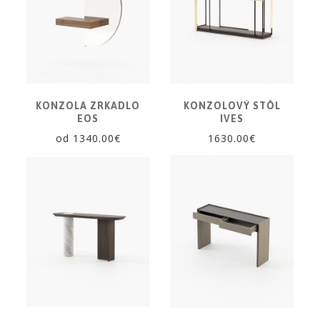
CÔTE
NOIRE
Obklady
a
dlažby
ATLAS
KONZOLA ZRKADLO
KONZOLOVÝ STÔL
CONCORDE
EOS
IVES
KATALÓGY
od 1340.00€
1630.00€
VZORKOVNÍK
KONTAKT