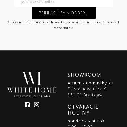
PRIHLÁSIŤ SA K ODBERU
Odoslaním formuláru
súhlasíte
so zasielaním marketingových
materiálov.
SHOWROOM
Atrium - dom nábytku
Einsteinova ulica 9
851 01 Bratislava
OTVÁRACIE
HODINY
pondelok - piatok
9:00 - 19:00