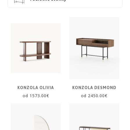
SKRINKY
|
KOMODY
|
KNIŽNICE
POSTELE
|
MATRACE
SVIETIDLÁ
KOBERCE
ZRKADLÁ
KONZOLA OLIVIA
KONZOLA DESMOND
DOPLNKY
od 1573.00€
od 2450.00€
EXTERIÉROVÝ
NÁBYTOK
VÔNE
A
SVIEČKY