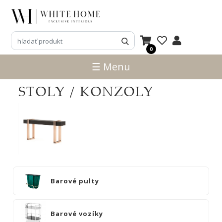
3D
NÁVRHY
0
ZNAČKY
☰ Menu
NOVINKY
STOLY / KONZOLY
PRODUKTY
V
ZĽAVE
E-
SHOP
SEDACÍ
Barové pulty
NÁBYTOK
STOLY
Barové
Barové vozíky