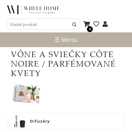
3D
NÁVRHY
0
ZNAČKY
☰ Menu
NOVINKY
VÔNE A SVIEČKY CÔTE
PRODUKTY
NOIRE / PARFÉMOVANÉ
V
ZĽAVE
KVETY
E-
SHOP
SEDACÍ
NÁBYTOK
STOLY
Difuzéry
SKRINKY