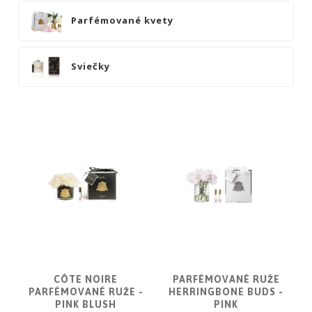
|
KOMODY
Parfémované kvety
|
KNIŽNICE
Sviečky
POSTELE
|
MATRACE
SVIETIDLÁ
KOBERCE
ZRKADLÁ
DOPLNKY
EXTERIÉROVÝ
NÁBYTOK
VÔNE
A
CÔTE NOIRE
PARFÉMOVANÉ RUŽE
SVIEČKY
PARFÉMOVANÉ RUŽE -
HERRINGBONE BUDS -
CÔTE
PINK BLUSH
PINK