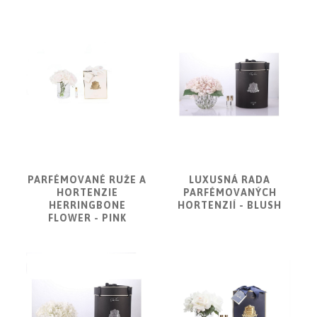
NOIRE
Difuzéry
Parfémované
kvety
Sviečky
Obklady
a
dlažby
ATLAS
CONCORDE
PARFÉMOVANÉ RUŽE A
LUXUSNÁ RADA
HORTENZIE
PARFÉMOVANÝCH
KATALÓGY
HERRINGBONE
HORTENZIÍ - BLUSH
FLOWER - PINK
VZORKOVNÍK
KONTAKT