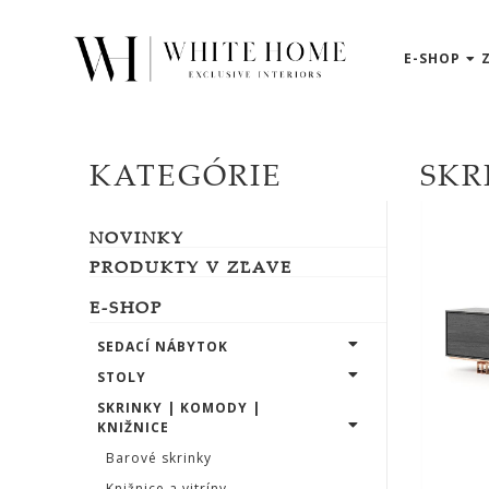
E-SHOP
3D
NÁVRHY
ZNAČKY
KATEGÓRIE
SKR
NOVINKY
NOVINKY
PRODUKTY
V
PRODUKTY V ZĽAVE
ZĽAVE
E-SHOP
E-
SHOP
SEDACÍ NÁBYTOK
STOLY
SKRINKY | KOMODY |
SEDACÍ
KNIŽNICE
NÁBYTOK
Barové skrinky
Knižnice a vitríny