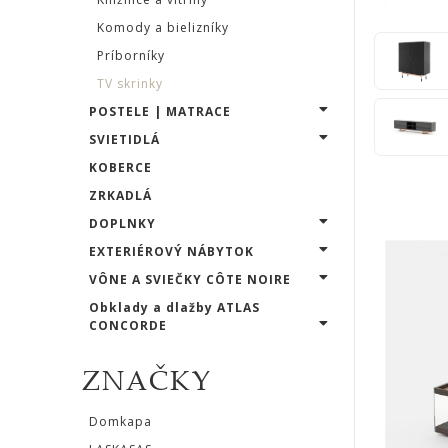
STOLY
Komody a bielizníky
Príborníky
SKRINKY
TV skrinky
|
POSTELE | MATRACE
KOMODY
SVIETIDLÁ
KOBERCE
|
ZRKADLÁ
KNIŽNICE
DOPLNKY
Barové
EXTERIÉROVÝ NÁBYTOK
skrinky
VÔNE A SVIEČKY CÔTE NOIRE
Obklady a dlažby ATLAS
CONCORDE
Knižnice
a
ZNAČKY
vitríny
Domkapa