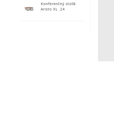
a
Konferenčný stolík
Aristo XL .24
dlažby
ATLAS
CONCORDE
KATALÓGY
VZORKOVNÍK
KONTAKT