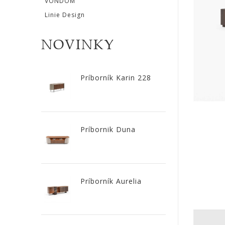
VONDOM
Linie Design
ZRKADLÁ
NOVINKY
DOPLNKY
EXTERIÉROVÝ
Príborník Karin 228
NÁBYTOK
VÔNE
Príbornik Duna
A
SVIEČKY
CÔTE
Príborník Aurelia
NOIRE
Obklady