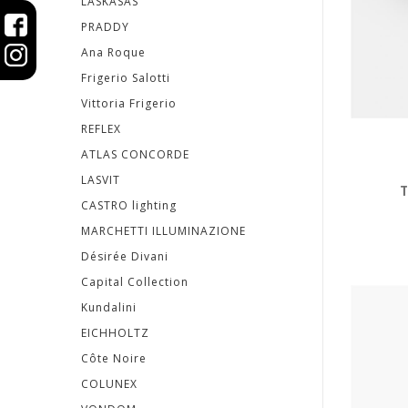
Komody
LASKASAS
PRADDY
a
Ana Roque
bielizníky
Frigerio Salotti
Vittoria Frigerio
Príborníky
REFLEX
ATLAS CONCORDE
TV
LASVIT
skrinky
T
CASTRO lighting
MARCHETTI ILLUMINAZIONE
POSTELE
Désirée Divani
|
Capital Collection
Kundalini
MATRACE
EICHHOLTZ
SVIETIDLÁ
Côte Noire
COLUNEX
KOBERCE