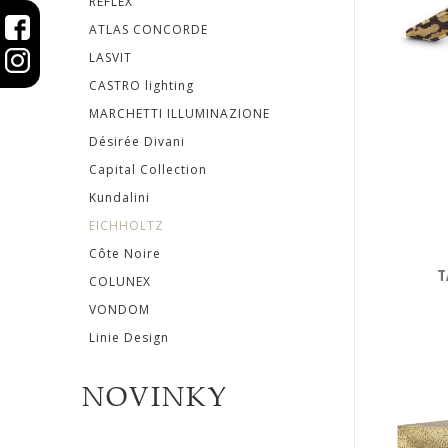
REFLEX
ATLAS CONCORDE
Désirée
LASVIT
Divani
CASTRO lighting
MARCHETTI ILLUMINAZIONE
Capital
Désirée Divani
Collection
Capital Collection
Kundalini
Kundalini
EICHHOLTZ
EICHHOLTZ
Côte Noire
T
COLUNEX
Côte
VONDOM
Linie Design
Noire
COLUNEX
NOVINKY
VONDOM