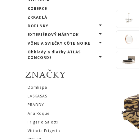
Salotti
KOBERCE
Vittoria
ZRKADLÁ
DOPLNKY
Frigerio
EXTERIÉROVÝ NÁBYTOK
REFLEX
VÔNE A SVIEČKY CÔTE NOIRE
Obklady a dlažby ATLAS
ATLAS
CONCORDE
CONCORDE
ZNAČKY
LASVIT
Domkapa
LASKASAS
CASTRO
PRADDY
lighting
Ana Roque
Frigerio Salotti
MARCHETTI
Vittoria Frigerio
ILLUMINAZIONE