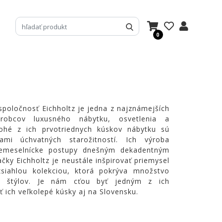
0
oločnosť Eichholtz je jedna z najznámejších
ýrobcov luxusného nábytku, osvetlenia a
ohé z ich prvotriednych kúskov nábytku sú
iami úchvatných starožitností. Ich výroba
 remeselnícke postupy dnešným dekadentným
ky Eichholtz je neustále inšpirovať priemysel
ozsiahlou kolekciou, ktorá pokrýva množstvo
ých štýlov. Je nám cťou byť jedným z ich
 ich veľkolepé kúsky aj na Slovensku.