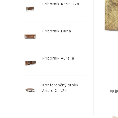
Príborník Karin 228
Linie
Design
Príbornik Duna
NOVINKY
PRODUKTY
V
ZĽAVE
Príborník Aurelia
E-
SHOP
SEDACÍ
Konferenčný stolík
Aristo XL .24
PRÍ
NÁBYTOK
STOLY
SKRINKY