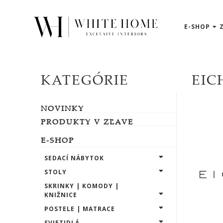
E-SHOP
3D
NÁVRHY
ZNAČKY
KATEGÓRIE
EIC
Domkapa
NOVINKY
LASKASAS
PRODUKTY V ZĽAVE
PRADDY
E-SHOP
SEDACÍ NÁBYTOK
Ana
STOLY
Roque
SKRINKY | KOMODY |
KNIŽNICE
Frigerio
POSTELE | MATRACE
SVIETIDLÁ