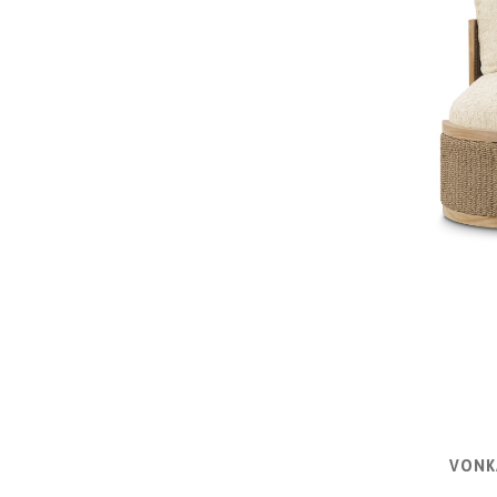
|
KOMODY
|
KNIŽNICE
POSTELE
|
MATRACE
SVIETIDLÁ
KOBERCE
ZRKADLÁ
VONK