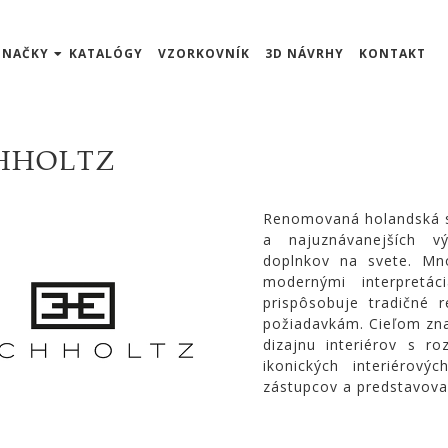
ZNAČKY
KATALÓGY
VZORKOVNÍK
3D NÁVRHY
KONTAKT
HHOLTZ
Renomovaná holandská sp
a najuznávanejších v
doplnkov na svete. Mn
modernými interpretác
prispôsobuje tradičné
požiadavkám. Cieľom znač
dizajnu interiérov s r
ikonických interiérov
zástupcov a predstavovať