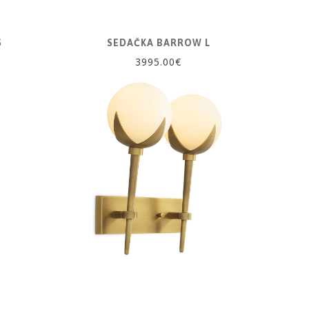
S
SEDAČKA BARROW L
3995.00€