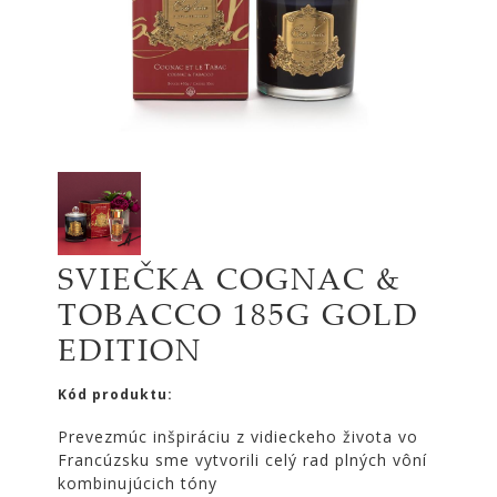
|
KOMODY
|
KNIŽNICE
POSTELE
|
MATRACE
SVIETIDLÁ
KOBERCE
SVIEČKA COGNAC &
ZRKADLÁ
TOBACCO 185G GOLD
DOPLNKY
EDITION
EXTERIÉROVÝ
NÁBYTOK
Kód produktu:
VÔNE
A
Prevezmúc inšpiráciu z vidieckeho života vo
Francúzsku sme vytvorili celý rad plných vôní
SVIEČKY
kombinujúcich tóny
CÔTE