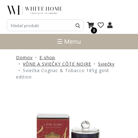
3D
NÁVRHY
0
ZNAČKY
☰ Menu
NOVINKY
Domov
E-shop
PRODUKTY
VÔNE A SVIEČKY CÔTE NOIRE
Sviečky
V
Sviečka Cognac & Tobacco 185g gold
ZĽAVE
edition
E-
SHOP
SEDACÍ
NÁBYTOK
STOLY
SKRINKY