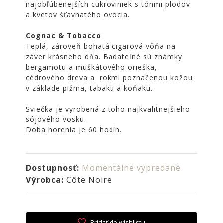
najobľúbenejších cukroviniek s tónmi plodov
NOIRE
a kvetov šťavnatého ovocia.
Obklady
a
Cognac & Tobacco
dlažby
Teplá, zároveň bohatá cigarová vôňa na
ATLAS
záver krásneho dňa. Badateľné sú známky
CONCORDE
bergamotu a muškátového orieška,
cédrového dreva a rokmi poznačenou kožou
KATALÓGY
v základe pižma, tabaku a koňaku.
VZORKOVNÍK
Sviečka je vyrobená z toho najkvalitnejšieho
KONTAKT
sójového vosku.
Doba horenia je 60 hodín.
Dostupnosť:
Momentálne vypredané
Výrobca:
Côte Noire
Pridať do wishlistu