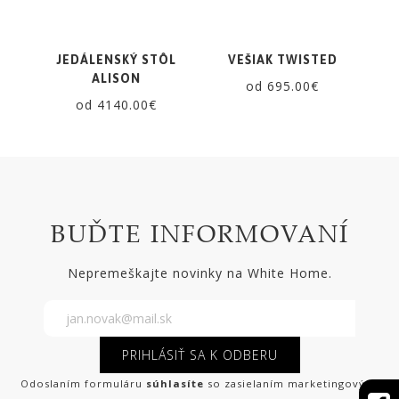
JEDÁLENSKÝ STÔL
VEŠIAK TWISTED
ALISON
od 695.00€
od 4140.00€
BUĎTE INFORMOVANÍ
Nepremeškajte novinky na White Home.
PRIHLÁSIŤ SA K ODBERU
Odoslaním formuláru
súhlasíte
so zasielaním marketingových