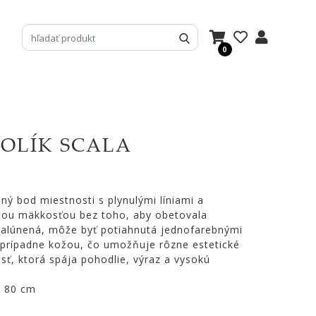
0
OLÍK SCALA
ný bod miestnosti s plynulými líniami a
ojou mäkkosťou bez toho, aby obetovala
 čalúnená, môže byť potiahnutá jednofarebnými
 prípadne kožou, čo umožňuje rôzne estetické
osť, ktorá spája pohodlie, výraz a vysokú
x 80 cm