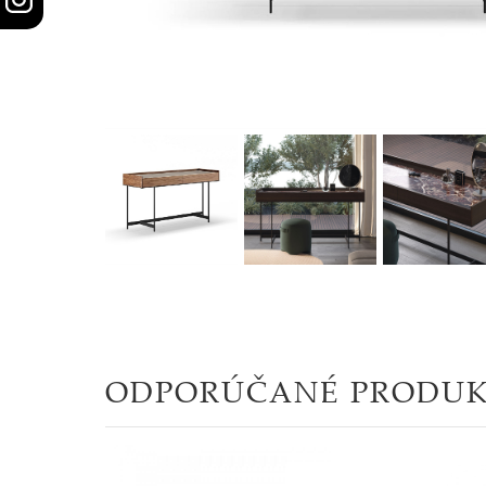
STOLY
SKRINKY
|
KOMODY
|
KNIŽNICE
POSTELE
|
MATRACE
ODPORÚČANÉ PRODU
SVIETIDLÁ
KOBERCE