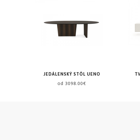
ZRKADLÁ
DOPLNKY
EXTERIÉROVÝ
NÁBYTOK
VÔNE
JEDÁLENSKÝ STÔL UENO
T
A
od 3098.00€
SVIEČKY
CÔTE
NOIRE
Obklady
a