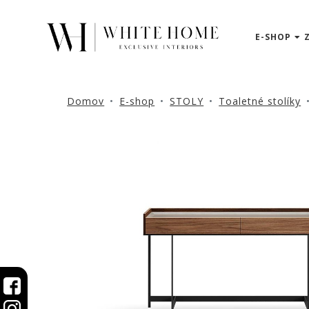
E-SHOP
3D
NÁVRHY
ZNAČKY
Domov
E-shop
STOLY
Toaletné stolíky
NOVINKY
PRODUKTY
V
ZĽAVE
E-
SHOP
SEDACÍ
NÁBYTOK