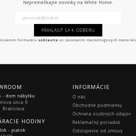
Nepremeškajte novinky na White Home.
PRIHLÁSIŤ SA K ODBERU
oslaním formuláru
súhlasíte
so zasielaním marketingových materiál
WROOM
INFORMÁCIE
m - dom nábytku
O nás
inova ulica 9
Obchodné podmienky
 Bratislava
Ochrana osobných údajov
ÁRACIE HODINY
Reklamačný poriadok
ok - piatok
Odstúpenie od zmluvy