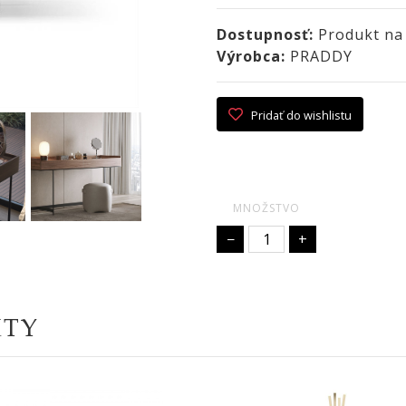
Dostupnosť:
Produkt na
Výrobca:
PRADDY
Pridať do wishlistu
MNOŽSTVO
−
+
KTY