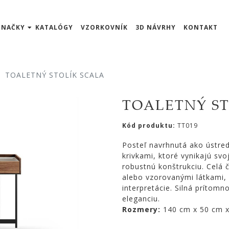
ZNAČKY
KATALÓGY
VZORKOVNÍK
3D NÁVRHY
KONTAKT
TOALETNÝ STOLÍK SCALA
TOALETNÝ ST
Kód produktu:
TT019
Posteľ navrhnutá ako ústred
krivkami, ktoré vynikajú sv
robustnú konštrukciu. Celá
alebo vzorovanými látkami,
interpretácie. Silná prítomn
eleganciu.
Rozmery:
140 cm x 50 cm 