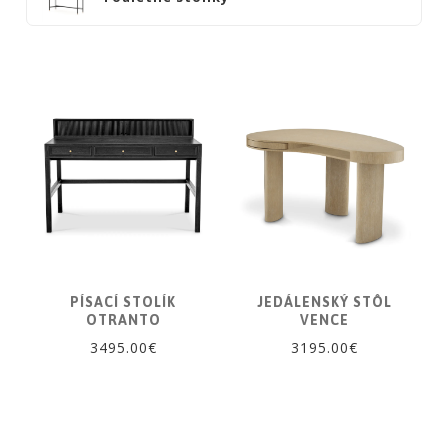
NOIRE
Obklady
a
dlažby
ATLAS
CONCORDE
KATALÓGY
VZORKOVNÍK
KONTAKT
PÍSACÍ STOLÍK
JEDÁLENSKÝ STÔL
OTRANTO
VENCE
3495.00€
3195.00€