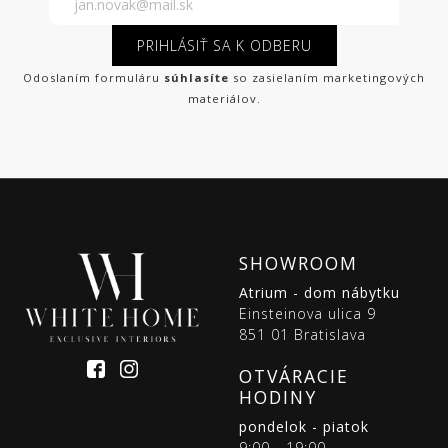
PRIHLÁSIŤ SA K ODBERU
Odoslaním formuláru
súhlasíte
so zasielaním marketingových
materiálov.
SHOWROOM
Atrium - dom nábytku
Einsteinova ulica 9
851 01 Bratislava
OTVÁRACIE
HODINY
pondelok - piatok
9:00 - 19:00