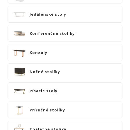
|
KOMODY
Jedálenské stoly
|
KNIŽNICE
POSTELE
Konferenčné stolíky
|
MATRACE
Konzoly
SVIETIDLÁ
KOBERCE
Nočné stolíky
ZRKADLÁ
DOPLNKY
Písacie stoly
EXTERIÉROVÝ
NÁBYTOK
VÔNE
Príručné stolíky
A
SVIEČKY
CÔTE
Toaletné stolíky