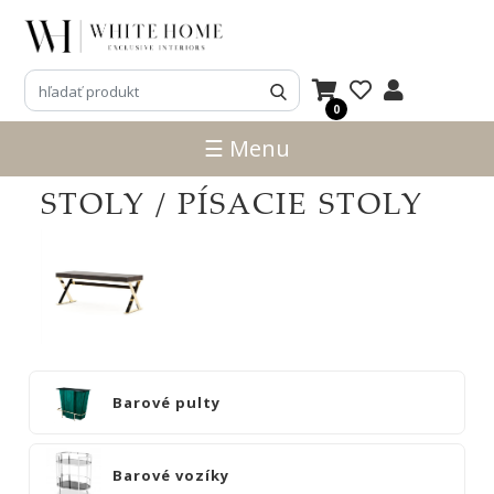
3D
NÁVRHY
0
ZNAČKY
☰ Menu
NOVINKY
STOLY / PÍSACIE STOLY
PRODUKTY
V
ZĽAVE
E-
SHOP
SEDACÍ
Barové pulty
NÁBYTOK
STOLY
Barové vozíky
SKRINKY