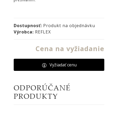
NOIRE
Obklady
a
dlažby
Dostupnosť:
Produkt na objednávku
ATLAS
Výrobca:
REFLEX
CONCORDE
KATALÓGY
Cena na vyžiadanie
VZORKOVNÍK
KONTAKT
Vyžiadať cenu
ODPORÚČANÉ
PRODUKTY