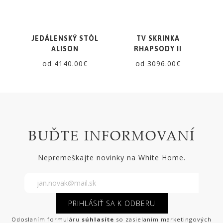
JEDÁLENSKÝ STÔL
TV SKRINKA
ALISON
RHAPSODY II
od 4140.00€
od 3096.00€
BUĎTE INFORMOVANÍ
Nepremeškajte novinky na White Home.
PRIHLÁSIŤ SA K ODBERU
Odoslaním formuláru
súhlasíte
so zasielaním marketingových