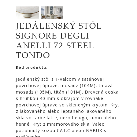
|
KOMODY
|
KNIŽNICE
JEDÁLENSKÝ STÔL
POSTELE
SIGNORE DEGLI
|
ANELLI 72 STEEL
MATRACE
TONDO
SVIETIDLÁ
KOBERCE
Kód produktu:
ZRKADLÁ
Jedálenský stôl s 1-valcom v saténovej
povrchovej úprave: mosadz (104M), tmavá
DOPLNKY
mosadz (105M), titán (101M). Drevená doska
EXTERIÉROVÝ
s hrúbkou 40 mm s okrajom v rovnakej
NÁBYTOK
povrchovej úprave so skleneným krytom. Kryt
z lakovaného alebo leptaného lakovaného
VÔNE
skla vo farbe latte, nero beluga, fumo alebo
A
henné. Kryt z mramorového skla. Valec
SVIEČKY
potiahnutý kožou CAT.C alebo NABUK s
CÔTE
prešívaním.