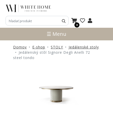
3D
NÁVRHY
0
ZNAČKY
☰ Menu
NOVINKY
Domov
E-shop
STOLY
Jedálenské stoly
PRODUKTY
Jedálenský stôl Signore Degli Anelli 72
V
steel tondo
ZĽAVE
E-
SHOP
SEDACÍ
NÁBYTOK
STOLY
SKRINKY