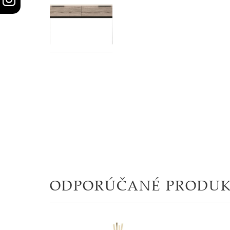
STOLY
SKRINKY
|
KOMODY
|
KNIŽNICE
POSTELE
|
MATRACE
ODPORÚČANÉ PRODU
SVIETIDLÁ
KOBERCE