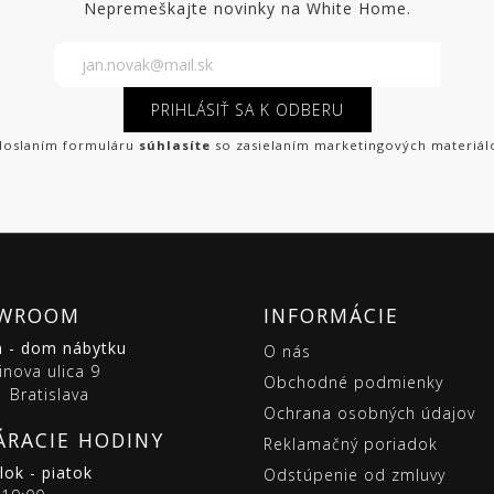
Nepremeškajte novinky na White Home.
PRIHLÁSIŤ SA K ODBERU
oslaním formuláru
súhlasíte
so zasielaním marketingových materiál
WROOM
INFORMÁCIE
m - dom nábytku
O nás
inova ulica 9
Obchodné podmienky
 Bratislava
Ochrana osobných údajov
ÁRACIE HODINY
Reklamačný poriadok
ok - piatok
Odstúpenie od zmluvy