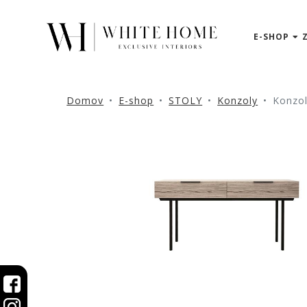
E-SHOP
3D
NÁVRHY
ZNAČKY
Domov
E-shop
STOLY
Konzoly
Konzol
NOVINKY
PRODUKTY
V
ZĽAVE
E-
SHOP
SEDACÍ
NÁBYTOK