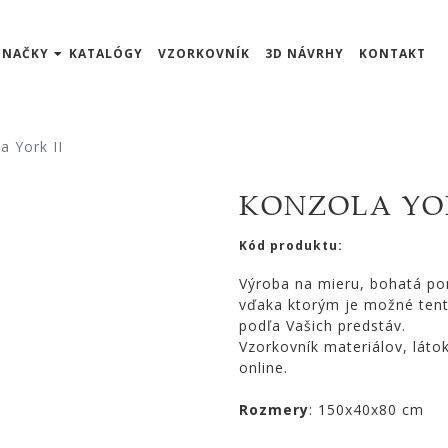
ZNAČKY
KATALÓGY
VZORKOVNÍK
3D NÁVRHY
KONTAKT
a York II
KONZOLA YOR
Kód produktu:
Výroba na mieru, bohatá po
vďaka ktorým je možné tent
podľa Vašich predstáv.
Vzorkovník materiálov, láto
online.
Rozmery
: 150x40x80 cm