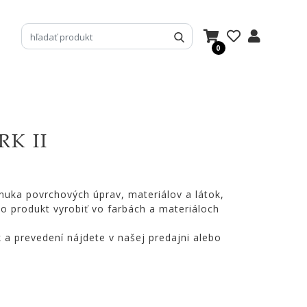
0
K II
nuka povrchových úprav, materiálov a látok,
o produkt vyrobiť vo farbách a materiáloch
k a prevedení nájdete v našej predajni alebo