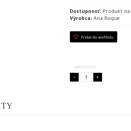
Dostupnosť:
Produkt na
Výrobca:
Ana Roque
Pridať do wishlistu
MNOŽSTVO
−
+
KTY