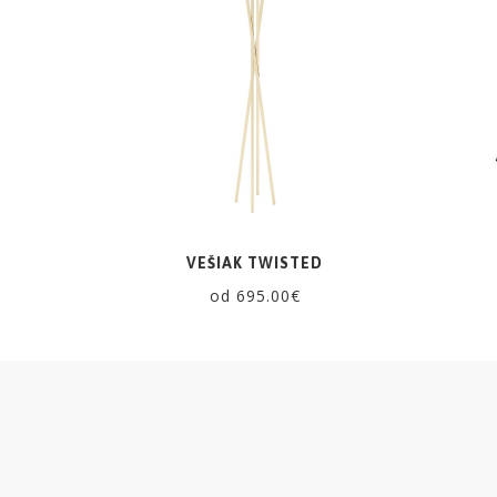
ZRKADLÁ
DOPLNKY
EXTERIÉROVÝ
NÁBYTOK
VÔNE
VEŠIAK TWISTED
A
od 695.00€
SVIEČKY
CÔTE
NOIRE
Obklady
a