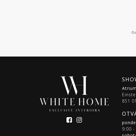
dlažby
ATLAS
CONCORDE
Od
KATALÓGY
VZORKOVNÍK
KONTAKT
SHO
Atriu
Einste
851 01
OTV
pondel
9:00 -
sobot