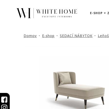
E-SHOP
3D
NÁVRHY
ZNAČKY
Domov
E-shop
SEDACÍ NÁBYTOK
Leňoš
NOVINKY
PRODUKTY
V
ZĽAVE
E-
SHOP
SEDACÍ
NÁBYTOK