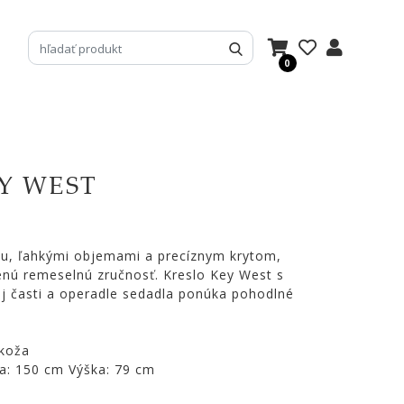
0
Y WEST
ou, ľahkými objemami a precíznym krytom,
enú remeselnú zručnosť. Kreslo Key West s
 časti a operadle sedadla ponúka pohodlné
 koža
a: 150 cm Výška: 79 cm