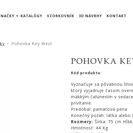
ZNAČKY
KATALÓGY
VZORKOVNÍK
3D NÁVRHY
KONTAKT
ky
Pohovka Key West
POHOVKA KE
Kód produktu:
Vyznačuje sa pôvabnou líni
ktorý vyjadruje časom over
mäkkým čalúnením v sedacej
privítanie.
Predobal: pamäťová pena
Konečný poťah: látka alebo
Rozmery:
Šírka: 75 cm Hĺbk
Hmotnosť: 44 Kg