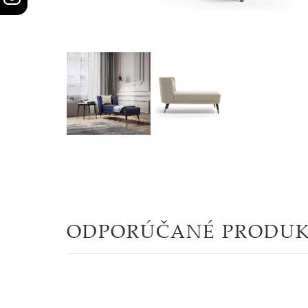
STOLY
SKRINKY
|
KOMODY
|
KNIŽNICE
POSTELE
|
ODPORÚČANÉ PRODU
MATRACE
SVIETIDLÁ
KOBERCE