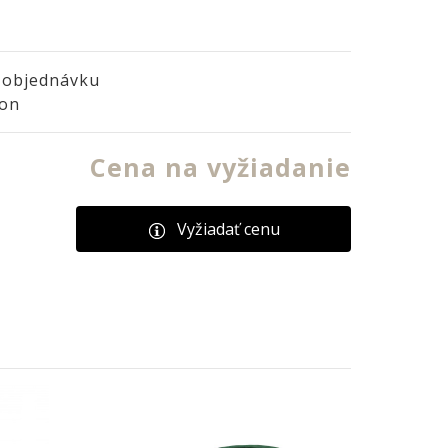
 objednávku
ion
Cena na vyžiadanie
Vyžiadať cenu