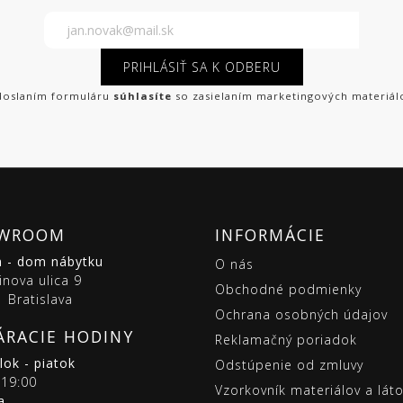
PRIHLÁSIŤ SA K ODBERU
oslaním formuláru
súhlasíte
so zasielaním marketingových materiál
WROOM
INFORMÁCIE
m - dom nábytku
O nás
inova ulica 9
Obchodné podmienky
 Bratislava
Ochrana osobných údajov
ÁRACIE HODINY
Reklamačný poriadok
ok - piatok
Odstúpenie od zmluvy
 19:00
Vzorkovník materiálov a lát
a