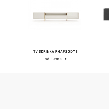
ZRKADLÁ
DOPLNKY
EXTERIÉROVÝ
NÁBYTOK
VÔNE
TV SKRINKA RHAPSODY II
od 3096.00€
A
SVIEČKY
CÔTE
NOIRE
Obklady
a