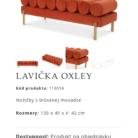
|
KOMODY
|
KNIŽNICE
POSTELE
|
MATRACE
SVIETIDLÁ
KOBERCE
LAVIČKA OXLEY
ZRKADLÁ
DOPLNKY
Kód produktu:
116559
EXTERIÉROVÝ
Nožičky z brúsenej mosadze
NÁBYTOK
Rozmery:
130 x 45 x V. 42 cm
VÔNE
A
SVIEČKY
CÔTE
Dostupnosť:
Produkt na objednávku