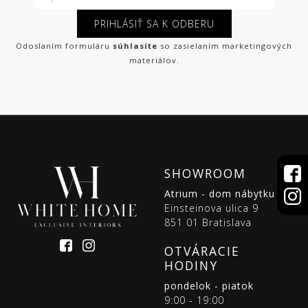
PRIHLÁSIŤ SA K ODBERU
Odoslaním formuláru
súhlasíte
so zasielaním marketingových
materiálov.
SHOWROOM
Atrium - dom nábytku
Einsteinova ulica 9
851 01 Bratislava
OTVÁRACIE
HODINY
pondelok - piatok
9:00 - 19:00