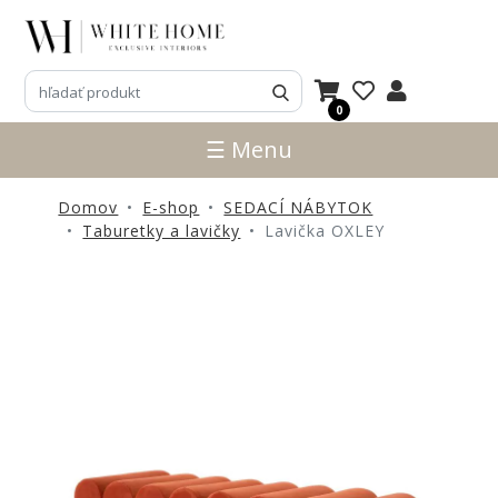
3D
NÁVRHY
0
ZNAČKY
☰ Menu
NOVINKY
Domov
E-shop
SEDACÍ NÁBYTOK
PRODUKTY
Taburetky a lavičky
Lavička OXLEY
V
ZĽAVE
E-
SHOP
SEDACÍ
NÁBYTOK
STOLY
SKRINKY