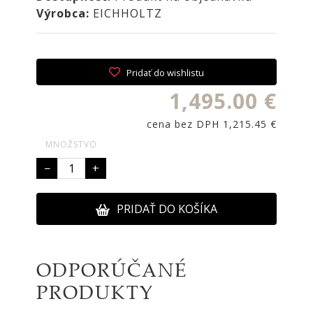
NOIRE
Výrobca:
EICHHOLTZ
Obklady
a
dlažby
Pridať do wishlistu
ATLAS
CONCORDE
1,495.00 €
KATALÓGY
cena bez DPH 1,215.45 €
VZORKOVNÍK
MNOŽSTVO
KONTAKT
−
+
PRIDAŤ DO KOŠÍKA
ODPORÚČANÉ
PRODUKTY