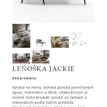
|
KOMODY
|
KNIŽNICE
POSTELE
|
MATRACE
SVIETIDLÁ
KOBERCE
ZRKADLÁ
LEŇOŠKA JACKIE
DOPLNKY
EXTERIÉROVÝ
Kód produktu:
NÁBYTOK
Výroba na mieru, bohatá ponuka povrchových
VÔNE
úprav, materiálov a látok, vďaka ktorým je
A
možné tento produkt vyrobiť vo farbách a
SVIEČKY
materiáloch podľa Vašich predstáv.
CÔTE