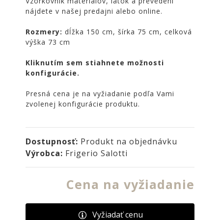
Vzorkovník materiálov, látok a prevedení
NOIRE
nájdete v našej predajni alebo online.
Obklady
Rozmery:
dĺžka 150 cm, šírka 75 cm, celková
a
výška 73 cm
dlažby
ATLAS
Kliknutím sem stiahnete možnosti
CONCORDE
konfigurácie.
KATALÓGY
Presná cena je na vyžiadanie podľa Vami
VZORKOVNÍK
zvolenej konfigurácie produktu.
KONTAKT
Dostupnosť:
Produkt na objednávku
Výrobca:
Frigerio Salotti
Cena na vyžiadanie
Vyžiadať cenu