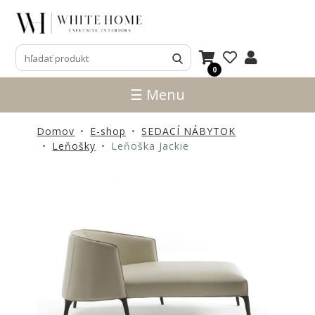
3D
NÁVRHY
0
ZNAČKY
☰ Menu
NOVINKY
Domov
E-shop
SEDACÍ NÁBYTOK
PRODUKTY
Leňošky
Leňoška Jackie
V
ZĽAVE
E-
SHOP
SEDACÍ
NÁBYTOK
STOLY
SKRINKY