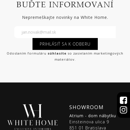
BUĎTE INFORMOVANÍ
Nepremeškajte novinky na White Home.
PRIHLÁSIŤ SA K ODBERU
Odoslaním formuláru
súhlasíte
so zasielaním marketingových
materiálov.
SHOWROOM
Atrium - dom nábytku
Einsteinova ulica 9
851 01 Bratislava