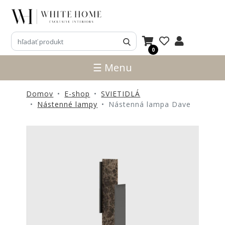
3D
NÁVRHY
0
ZNAČKY
☰ Menu
NOVINKY
Domov
E-shop
SVIETIDLÁ
PRODUKTY
Nástenné lampy
Nástenná lampa Dave
V
ZĽAVE
E-
SHOP
SEDACÍ
NÁBYTOK
STOLY
SKRINKY