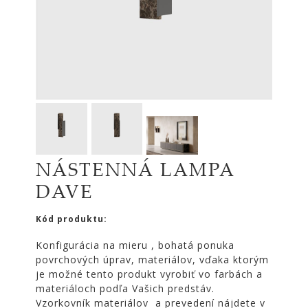
|
KOMODY
|
KNIŽNICE
POSTELE
|
MATRACE
SVIETIDLÁ
KOBERCE
NÁSTENNÁ LAMPA
ZRKADLÁ
DAVE
DOPLNKY
EXTERIÉROVÝ
Kód produktu:
NÁBYTOK
Konfigurácia na mieru , bohatá ponuka
VÔNE
povrchových úprav, materiálov, vďaka ktorým
A
je možné tento produkt vyrobiť vo farbách a
SVIEČKY
materiáloch podľa Vašich predstáv.
CÔTE
Vzorkovník materiálov a prevedení nájdete v