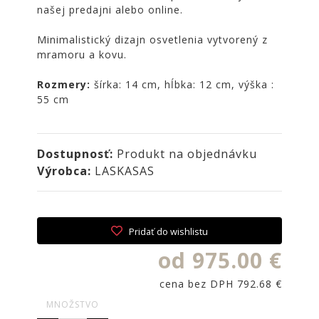
NOIRE
našej predajni alebo online.
Obklady
Minimalistický dizajn osvetlenia vytvorený z
a
mramoru a kovu.
dlažby
ATLAS
Rozmery:
šírka: 14 cm, hĺbka: 12 cm, výška :
CONCORDE
55 cm
KATALÓGY
VZORKOVNÍK
Dostupnosť:
Produkt na objednávku
KONTAKT
Výrobca:
LASKASAS
Pridať do wishlistu
od 975.00 €
cena bez DPH 792.68 €
MNOŽSTVO