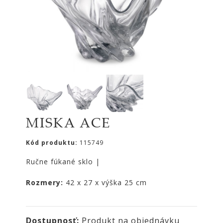
|
KOMODY
|
KNIŽNICE
POSTELE
|
MATRACE
SVIETIDLÁ
KOBERCE
MISKA ACE
ZRKADLÁ
DOPLNKY
Kód produktu:
115749
EXTERIÉROVÝ
Ručne fúkané sklo |
NÁBYTOK
Rozmery:
42 x 27 x výška 25 cm
VÔNE
A
SVIEČKY
CÔTE
Dostupnosť:
Produkt na objednávku