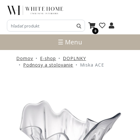
3D
NÁVRHY
0
ZNAČKY
☰ Menu
NOVINKY
Domov
E-shop
DOPLNKY
PRODUKTY
Podnosy a stolovanie
Miska ACE
V
ZĽAVE
E-
SHOP
SEDACÍ
NÁBYTOK
STOLY
SKRINKY