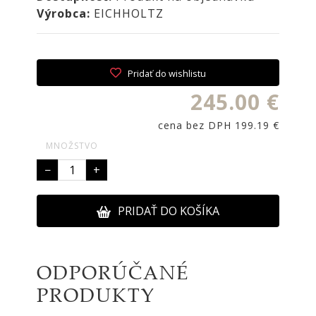
NOIRE
Výrobca:
EICHHOLTZ
Obklady
a
dlažby
Pridať do wishlistu
ATLAS
CONCORDE
245.00 €
KATALÓGY
cena bez DPH 199.19 €
VZORKOVNÍK
MNOŽSTVO
KONTAKT
−
+
PRIDAŤ DO KOŠÍKA
ODPORÚČANÉ
PRODUKTY