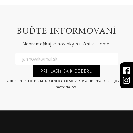
BUĎTE INFORMOVANÍ
Nepremeškajte novinky na White Home.
PRIHLÁSIŤ SA K ODBERU
Odoslaním formuláru
súhlasíte
so zasielaním marketingových
materiálov.