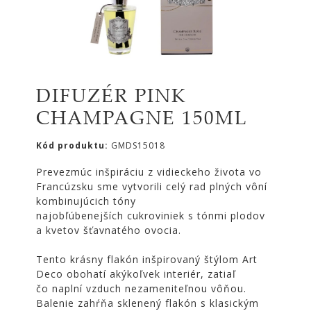
|
KOMODY
|
KNIŽNICE
POSTELE
|
DIFUZÉR PINK
MATRACE
CHAMPAGNE 150ML
SVIETIDLÁ
Kód produktu:
GMDS15018
KOBERCE
Prevezmúc inšpiráciu z vidieckeho života vo
ZRKADLÁ
Francúzsku sme vytvorili celý rad plných vôní
DOPLNKY
kombinujúcich tóny
najobľúbenejších cukroviniek s tónmi plodov
EXTERIÉROVÝ
a kvetov šťavnatého ovocia.
NÁBYTOK
VÔNE
Tento krásny flakón inšpirovaný štýlom Art
A
Deco obohatí akýkoľvek interiér, zatiaľ
SVIEČKY
čo naplní vzduch nezameniteľnou vôňou.
CÔTE
Balenie zahŕňa sklenený flakón s klasickým