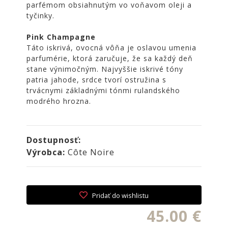
parfémom obsiahnutým vo voňavom oleji a
NOIRE
tyčinky.
Obklady
a
Pink Champagne
dlažby
Táto iskrivá, ovocná vôňa je oslavou umenia
ATLAS
parfumérie, ktorá zaručuje, že sa každý deň
CONCORDE
stane výnimočným. Najvyššie iskrivé tóny
patria jahode, srdce tvorí ostružina s
KATALÓGY
trvácnymi základnými tónmi rulandského
VZORKOVNÍK
modrého hrozna.
KONTAKT
Dostupnosť:
Výrobca:
Côte Noire
Pridať do wishlistu
45.00 €