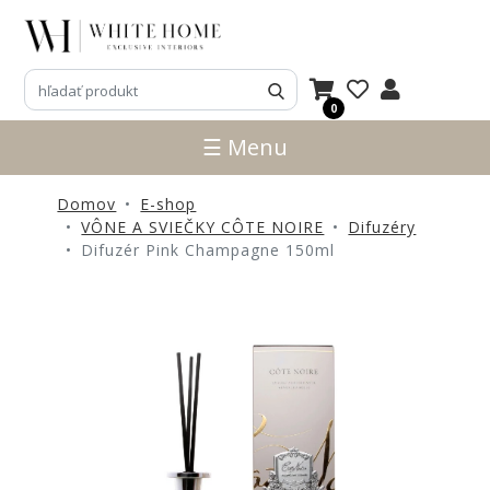
3D
NÁVRHY
0
ZNAČKY
☰ Menu
NOVINKY
Domov
E-shop
PRODUKTY
VÔNE A SVIEČKY CÔTE NOIRE
Difuzéry
V
Difuzér Pink Champagne 150ml
ZĽAVE
E-
SHOP
SEDACÍ
NÁBYTOK
STOLY
SKRINKY