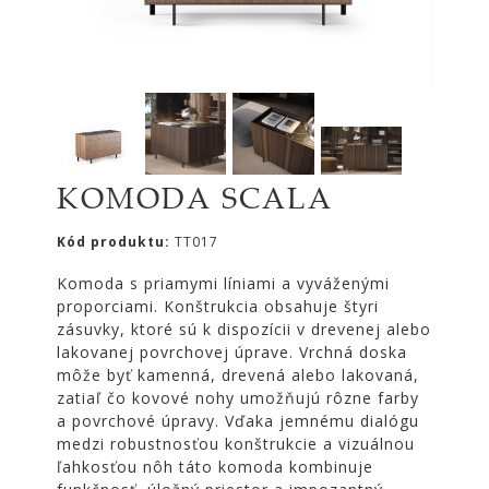
|
KOMODY
|
KNIŽNICE
POSTELE
|
MATRACE
KOMODA SCALA
SVIETIDLÁ
KOBERCE
Kód produktu:
TT017
ZRKADLÁ
Komoda s priamymi líniami a vyváženými
proporciami. Konštrukcia obsahuje štyri
DOPLNKY
zásuvky, ktoré sú k dispozícii v drevenej alebo
EXTERIÉROVÝ
lakovanej povrchovej úprave. Vrchná doska
NÁBYTOK
môže byť kamenná, drevená alebo lakovaná,
zatiaľ čo kovové nohy umožňujú rôzne farby
VÔNE
a povrchové úpravy. Vďaka jemnému dialógu
A
medzi robustnosťou konštrukcie a vizuálnou
SVIEČKY
ľahkosťou nôh táto komoda kombinuje
CÔTE