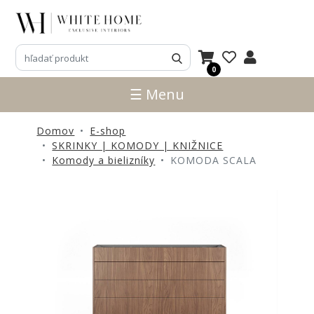
3D
NÁVRHY
0
ZNAČKY
☰ Menu
NOVINKY
Domov
E-shop
PRODUKTY
SKRINKY | KOMODY | KNIŽNICE
V
Komody a bielizníky
KOMODA SCALA
ZĽAVE
E-
SHOP
SEDACÍ
NÁBYTOK
STOLY
SKRINKY