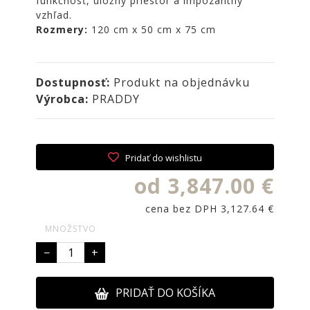
funkčnosť, úložný priestor a impozantný
NOIRE
vzhľad.
Rozmery:
120 cm x 50 cm x 75 cm
Obklady
a
dlažby
ATLAS
Dostupnosť:
Produkt na objednávku
CONCORDE
Výrobca:
PRADDY
KATALÓGY
VZORKOVNÍK
Pridať do wishlistu
KONTAKT
od 3,847.00 €
cena bez DPH 3,127.64 €
MNOŽSTVO
−
+
PRIDAŤ DO KOŠÍKA