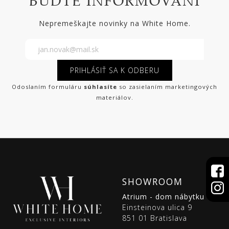
BUĎTE INFORMOVANÍ
Nepremeškajte novinky na White Home.
PRIHLÁSIŤ SA K ODBERU
Odoslaním formuláru
súhlasíte
so zasielaním marketingových
materiálov.
SHOWROOM
Atrium - dom nábytku
Einsteinova ulica 9
851 01 Bratislava