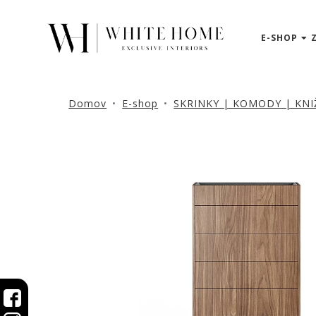
E-SHOP
3D
NÁVRHY
ZNAČKY
Domov
E-shop
SKRINKY | KOMODY | KNI
NOVINKY
PRODUKTY
V
ZĽAVE
E-
SHOP
SEDACÍ
NÁBYTOK