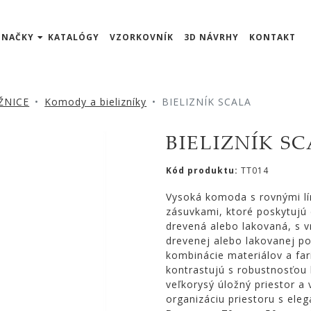
ZNAČKY
KATALÓGY
VZORKOVNÍK
3D NÁVRHY
KONTAKT
ŽNICE
Komody a bielizníky
BIELIZNÍK SCALA
BIELIZNÍK S
Kód produktu:
TT014
Vysoká komoda s rovnými lín
zásuvkami, ktoré poskytujú
drevená alebo lakovaná, s 
drevenej alebo lakovanej p
kombinácie materiálov a far
kontrastujú s robustnosťou 
veľkorysý úložný priestor a
organizáciu priestoru s ele