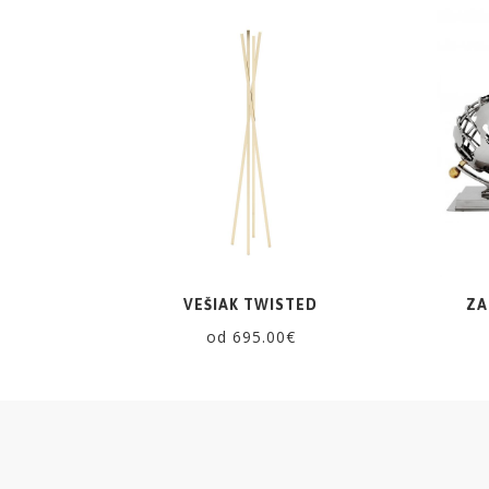
ZRKADLÁ
DOPLNKY
EXTERIÉROVÝ
NÁBYTOK
VÔNE
A
VEŠIAK TWISTED
ZA
SVIEČKY
od 695.00€
CÔTE
NOIRE
Obklady
a