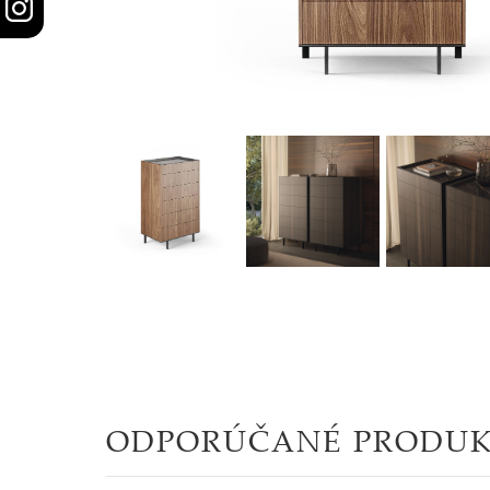
STOLY
SKRINKY
|
KOMODY
|
KNIŽNICE
POSTELE
|
MATRACE
SVIETIDLÁ
ODPORÚČANÉ PRODU
KOBERCE