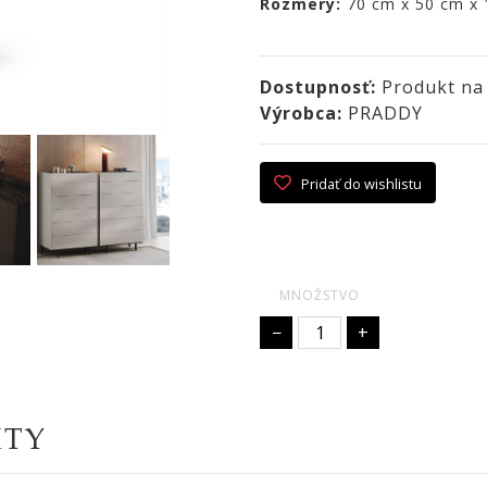
Rozmery:
70 cm x 50 cm x
Dostupnosť:
Produkt na
Výrobca:
PRADDY
Pridať do wishlistu
MNOŽSTVO
−
+
KTY