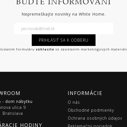
BUĎTE INFORMOVANÍ
Nepremeškajte novinky na White Home.
PRIHLÁSIŤ SA K ODBERU
oslaním formuláru
súhlasíte
so zasielaním marketingových materiál
WROOM
INFORMÁCIE
m - dom nábytku
O nás
inova ulica 9
Obchodné podmienky
 Bratislava
Ochrana osobných údajov
ÁRACIE HODINY
Reklamačný poriadok