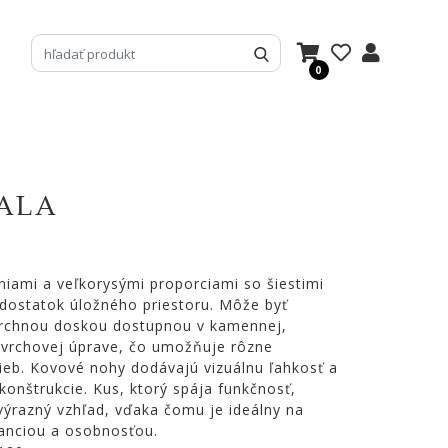
0
CALA
iami a veľkorysými proporciami so šiestimi
 dostatok úložného priestoru. Môže byť
vrchnou doskou dostupnou v kamennej,
ovrchovej úprave, čo umožňuje rôzne
ieb. Kovové nohy dodávajú vizuálnu ľahkosť a
konštrukcie. Kus, ktorý spája funkčnosť,
 výrazný vzhľad, vďaka čomu je ideálny na
ganciou a osobnosťou.