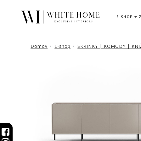
E-SHOP
3D
NÁVRHY
ZNAČKY
Domov
E-shop
SKRINKY | KOMODY | KNI
NOVINKY
PRODUKTY
V
ZĽAVE
E-
SHOP
SEDACÍ
NÁBYTOK