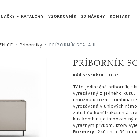
ZNAČKY
KATALÓGY
VZORKOVNÍK
3D NÁVRHY
KONTAKT
ŽNICE
Príborníky
PRÍBORNÍK SCALA II
PRÍBORNÍK SC
Kód produktu:
TT002
Táto jedinečná príborník, s
vyrezávaný z jedného kusu. 
umožňujú rôzne kombinácie 
vyrezávaná v uhlových rámo
zatiaľ čo konštrukcia má d
kus kombinuje impozantný di
výrazným prvkom, ktorý vyle
Rozmery:
240 cm x 50 cm 