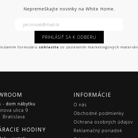
Nepremeškajte novinky na White Home.
PRIHLÁSIŤ SA K ODBERU
oslaním formuláru
súhlasíte
so zasielaním marketingových materiál
WROOM
INFORMÁCIE
m - dom nábytku
O nás
inova ulica 9
Obchodné podmienky
 Bratislava
Ochrana osobných údajov
ÁRACIE HODINY
Reklamačný poriadok