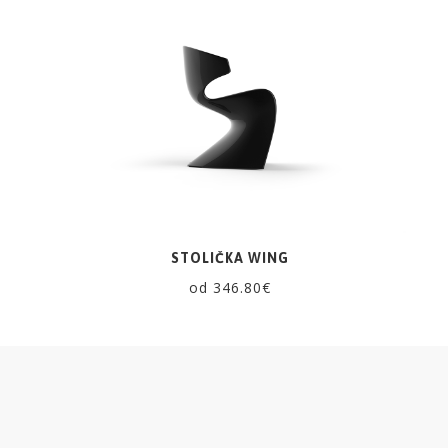
ZRKADLÁ
DOPLNKY
EXTERIÉROVÝ
NÁBYTOK
VÔNE
A
STOLIČKA WING
SVIEČKY
od 346.80€
CÔTE
NOIRE
Obklady
a