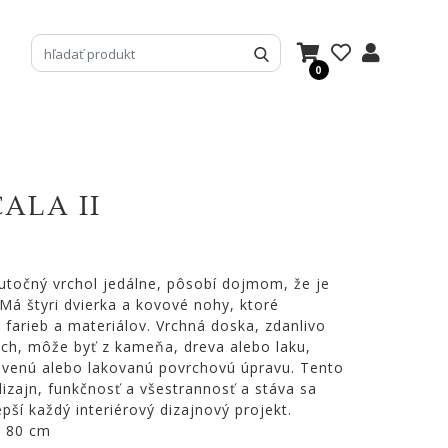
0
ALA II
kutočný vrchol jedálne, pôsobí dojmom, že je
Má štyri dvierka a kovové nohy, ktoré
farieb a materiálov. Vrchná doska, zdanlivo
ch, môže byť z kameňa, dreva alebo laku,
revenú alebo lakovanú povrchovú úpravu. Tento
zajn, funkčnosť a všestrannosť a stáva sa
pší každý interiérový dizajnový projekt.
x 80 cm