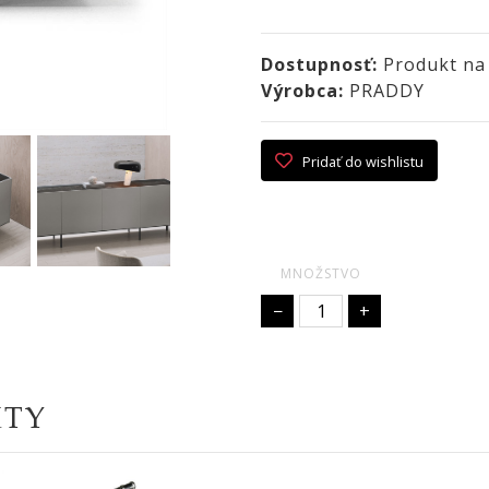
Dostupnosť:
Produkt na
Výrobca:
PRADDY
Pridať do wishlistu
MNOŽSTVO
−
+
KTY