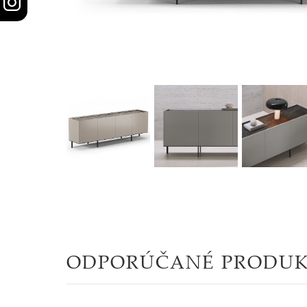
STOLY
SKRINKY
|
KOMODY
|
KNIŽNICE
POSTELE
|
MATRACE
ODPORÚČANÉ PRODU
SVIETIDLÁ
KOBERCE