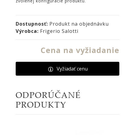
zvolenej konfigurácie produktu.
NOIRE
Obklady
a
Dostupnosť:
Produkt na objednávku
dlažby
Výrobca:
Frigerio Salotti
ATLAS
CONCORDE
Cena na vyžiadanie
KATALÓGY
VZORKOVNÍK
Vyžiadať cenu
KONTAKT
ODPORÚČANÉ
PRODUKTY