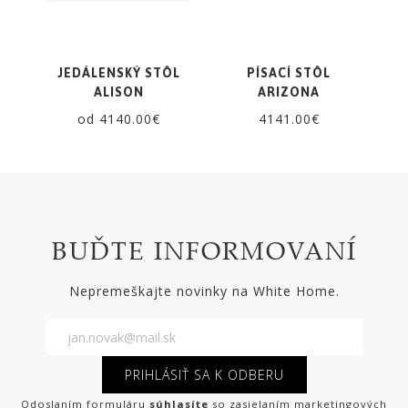
JEDÁLENSKÝ STÔL
PÍSACÍ STÔL
ALISON
ARIZONA
od 4140.00€
4141.00€
BUĎTE INFORMOVANÍ
Nepremeškajte novinky na White Home.
PRIHLÁSIŤ SA K ODBERU
Odoslaním formuláru
súhlasíte
so zasielaním marketingových