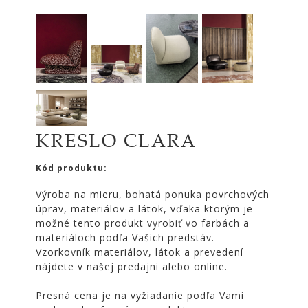
|
KOMODY
|
KNIŽNICE
POSTELE
|
MATRACE
SVIETIDLÁ
KRESLO CLARA
KOBERCE
Kód produktu:
ZRKADLÁ
DOPLNKY
Výroba na mieru, bohatá ponuka povrchových
úprav, materiálov a látok, vďaka ktorým je
EXTERIÉROVÝ
možné tento produkt vyrobiť vo farbách a
NÁBYTOK
materiáloch podľa Vašich predstáv.
Vzorkovník materiálov, látok a prevedení
VÔNE
nájdete v našej predajni alebo online.
A
SVIEČKY
Presná cena je na vyžiadanie podľa Vami
CÔTE