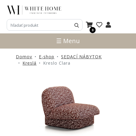
3D
NÁVRHY
0
ZNAČKY
☰ Menu
NOVINKY
Domov
E-shop
SEDACÍ NÁBYTOK
PRODUKTY
Kreslá
Kreslo Clara
V
ZĽAVE
E-
SHOP
SEDACÍ
NÁBYTOK
STOLY
SKRINKY