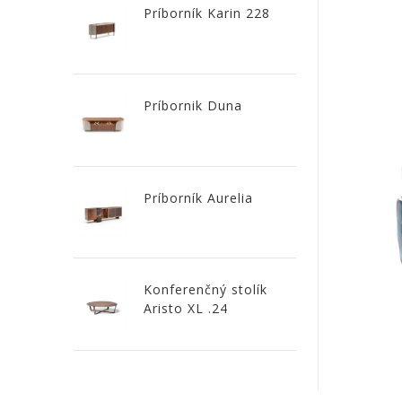
Príborník Karin 228
dlažby
ATLAS
CONCORDE
Príbornik Duna
KATALÓGY
VZORKOVNÍK
KONTAKT
Príborník Aurelia
Konferenčný stolík
Aristo XL .24