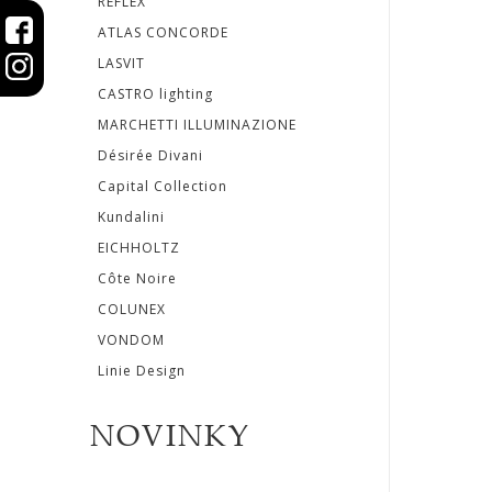
REFLEX
ZRKADLÁ
ATLAS CONCORDE
LASVIT
DOPLNKY
CASTRO lighting
MARCHETTI ILLUMINAZIONE
EXTERIÉROVÝ
Désirée Divani
NÁBYTOK
Capital Collection
Kundalini
VÔNE
EICHHOLTZ
A
Côte Noire
SVIEČKY
COLUNEX
VONDOM
CÔTE
Linie Design
NOIRE
NOVINKY
Obklady
a