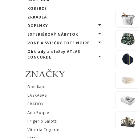
STOLY
KOBERCE
ZRKADLÁ
SKRINKY
DOPLNKY
|
EXTERIÉROVÝ NÁBYTOK
KOMODY
VÔNE A SVIEČKY CÔTE NOIRE
Obklady a dlažby ATLAS
|
CONCORDE
KNIŽNICE
ZNAČKY
POSTELE
Domkapa
|
LASKASAS
MATRACE
PRADDY
Ana Roque
SVIETIDLÁ
Frigerio Salotti
Vittoria Frigerio
KOBERCE