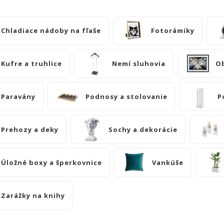
Chladiace nádoby na fľaše
Fotorámiky
Kufre a truhlice
Nemí sluhovia
O
Paravány
Podnosy a stolovanie
P
Prehozy a deky
Sochy a dekorácie
Úložné boxy a šperkovnice
Vankúše
Zarážky na knihy