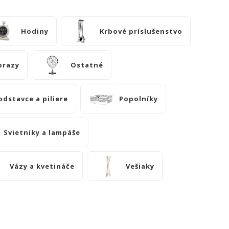
Hodiny
Krbové príslušenstvo
brazy
Ostatné
odstavce a piliere
Popolníky
Svietniky a lampáše
Vázy a kvetináče
Vešiaky