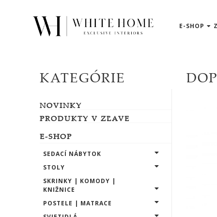
E-SHOP
3D
NÁVRHY
ZNAČKY
KATEGÓRIE
DO
NOVINKY
NOVINKY
PRODUKTY
V
PRODUKTY V ZĽAVE
ZĽAVE
E-SHOP
E-
SHOP
SEDACÍ NÁBYTOK
STOLY
SKRINKY | KOMODY |
SEDACÍ
KNIŽNICE
NÁBYTOK
POSTELE | MATRACE
SVIETIDLÁ