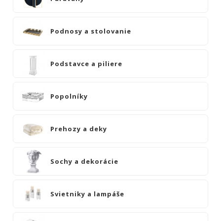
NOIRE
Obklady
Podnosy a stolovanie
a
dlažby
ATLAS
Podstavce a piliere
CONCORDE
KATALÓGY
Popolníky
VZORKOVNÍK
KONTAKT
Prehozy a deky
Sochy a dekorácie
Svietniky a lampáše