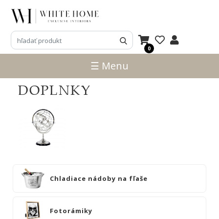
3D
NÁVRHY
0
ZNAČKY
☰ Menu
NOVINKY
DOPLNKY
PRODUKTY
V
ZĽAVE
E-
SHOP
SEDACÍ
Chladiace nádoby na fľaše
NÁBYTOK
STOLY
Fotorámiky
SKRINKY