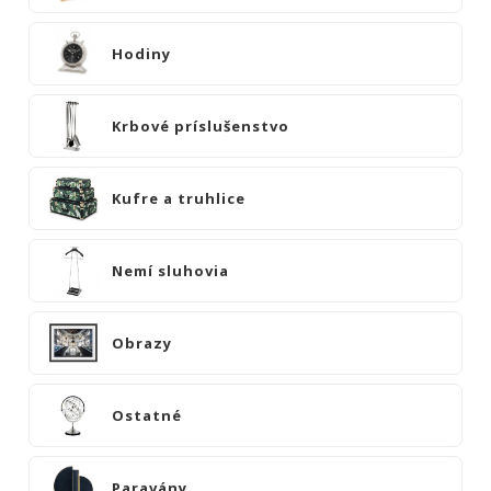
|
KOMODY
Hodiny
|
KNIŽNICE
POSTELE
Krbové príslušenstvo
|
MATRACE
Kufre a truhlice
SVIETIDLÁ
KOBERCE
Nemí sluhovia
ZRKADLÁ
DOPLNKY
Obrazy
EXTERIÉROVÝ
NÁBYTOK
VÔNE
Ostatné
A
SVIEČKY
CÔTE
Paravány