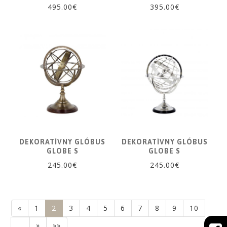
495.00€
395.00€
DEKORATÍVNY GLÓBUS
DEKORATÍVNY GLÓBUS
GLOBE S
GLOBE S
245.00€
245.00€
«
1
2
3
4
5
6
7
8
9
10
…
»
»»